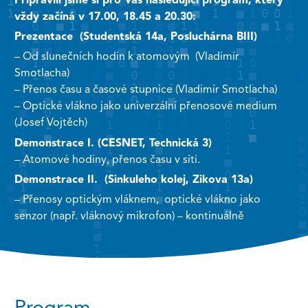
Připravili jsme si pro Vás následující program, který
vždy začíná v 17.00, 18.45 a 20.30:
Prezentace (Studentská 14a, Posluchárna BIII)
– Od slunečních hodin k atomovým (Vladimír
Smotlacha)
– Přenos času a časové stupnice (Vladimír Smotlacha)
– Optické vlákno jako univerzální přenosové medium
(Josef Vojtěch)
Demonstrace I. (CESNET, Technická 3)
– Atomové hodiny, přenos času v síti.
Demonstrace II. (Sinkuleho kolej, Zikova 13a)
– Přenosy optickým vláknem, optické vlákno jako
senzor (např. vláknový mikrofon) – kontinuálně