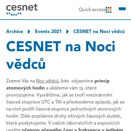
to content
Quick access
Archive
Events 2021
CESNET na Noci vědců
CESNET na Noci
vědců
Zveme Vás na
Noc vědců
, kde objasníme
princip
atomových hodin
a ukážeme vám ty, které
provozujeme. Vysvětlíme, jak se tvoří mezinárodní
časové stupnice UTC a TAI a předvedeme způsob, jak se
na nich podílí časová stupnice jednotlivých atomových
hodin. Dále popíšeme druhy síťových časových služeb,
které poskytujeme. V našich laboratořích a expozicích
uvidíte
přenosy přesného času a frekvence v jediném