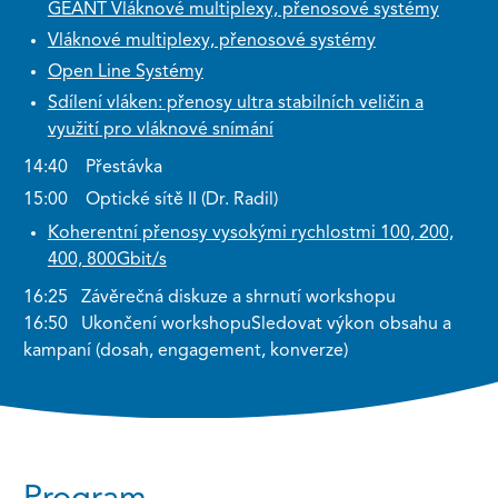
GÉANT Vláknové multiplexy, přenosové systémy
Vláknové multiplexy, přenosové systémy
Open Line Systémy
Sdílení vláken: přenosy ultra stabilních veličin a
využití pro vláknové snímání
14:40 Přestávka
15:00 Optické sítě II (Dr. Radil)
Koherentní přenosy vysokými rychlostmi 100, 200,
400, 800Gbit/s
16:25 Závěrečná diskuze a shrnutí workshopu
16:50 Ukončení workshopuSledovat výkon obsahu a
kampaní (dosah, engagement, konverze)