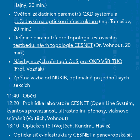
Hajný, 20 min.)
Ověření základních parametrů QKD systému a
požadavků na optickou infrastrukturu
(Ing. Tomašov,
20 min.)
Definice parametrů pro topologii testovacího
testbedu, návrh topologie CESNET
(Dr. Vohnout, 20
min.)
Návrhy nových přístupů QoS pro QKD VŠB-TUO
(Prof. Vozňák)
Zpětná vazba od NUKIB, optimálně po jednotlivých
sekcích
11:40 Oběd
12:20 Prohlídka laboratoře CESNET (Open Line Systém,
kvantová provázanost, ultrastabilní přenosy, vláknové
snímání) (Vojtěch, Vohnout)
13:10 Optické sítě I (Vojtěch, Kundrát, Havliš)
Optická síť e-Infastruktury CESNET a panevropská síť