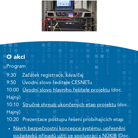
O akci
Program
9:30 Začátek registrace, káva/čaj
9:50 Úvodní slovo ředitele CESNETu
10:00
Úvodní slovo hlavního řešitele projektu
(doc.
Hajný)
10:10
Stručné shrnutí ukončených etap projektu
(doc.
Hajný)
10:20 Prezentace postupu řešení probíhajících etap
Návrh bezpečnostní koncepce systému, upřesnění
požadavků případů užití ve spolupráci s NÚKIB
(Doc.