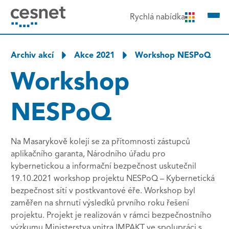
čit na obsah
Rychlá nabídka
Archiv akcí
Akce 2021
Workshop NESPoQ
Workshop
NESPoQ
Na Masarykově koleji se za přítomnosti zástupců
aplikačního garanta, Národního úřadu pro
kybernetickou a informační bezpečnost uskutečnil
19.10.2021 workshop projektu NESPoQ – Kybernetická
bezpečnost sítí v postkvantové éře. Workshop byl
zaměřen na shrnutí výsledků prvního roku řešení
projektu. Projekt je realizován v rámci bezpečnostního
výzkumu Ministerstva vnitra IMPAKT ve spolupráci s