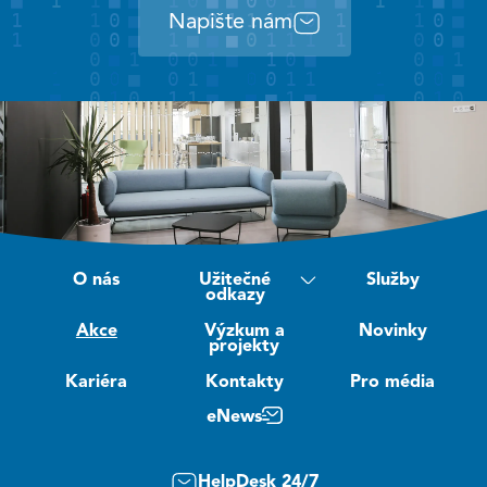
Napište nám
O nás
Užitečné
Služby
odkazy
Akce
Výzkum a
Novinky
projekty
Kariéra
Kontakty
Pro média
eNews
HelpDesk 24/7