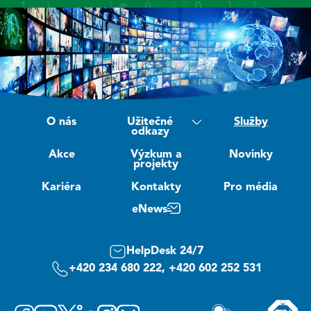
O nás
Užitečné
Služby
odkazy
Akce
Výzkum a
Novinky
projekty
Kariéra
Kontakty
Pro média
eNews
HelpDesk 24/7
+420 234 680 222, +420 602 252 531