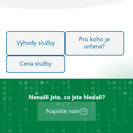
Pro koho je
Výhody služby
určena?
Cena služby
Nenašli jste, co jste hledali?
Napište nám