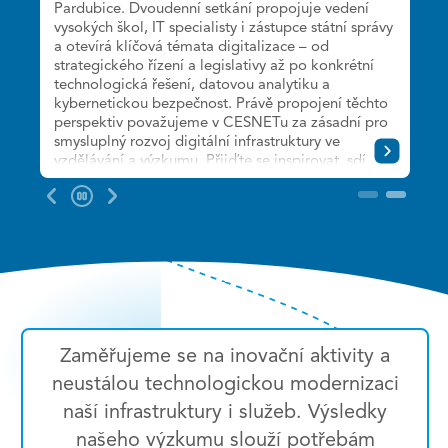
Pardubice. Dvoudenní setkání propojuje vedení
připomínáme 30 let od založení sdružení, vás
vysokých škol, IT specialisty i zástupce státní správy
zveme na dvoudenní setkání věnované
a otevírá klíčová témata digitalizace – od
technologiím, službám a výzkumu, které pomáhají
strategického řízení a legislativy až po konkrétní
rozvíjet českou vědu, výzkum a vzdělávání.
technologická řešení, datovou analytiku a
Detailní program ladíme. Registrace jsou již
kybernetickou bezpečnost. Právě propojení těchto
spuštěny.
perspektiv považujeme v CESNETu za zásadní pro
smysluplný rozvoj digitální infrastruktury ve
Těšíme se na společné setkání 30. září a 1. října
vzdělávání a výzkumu. Přijďte se inspirovat, sdílet
2026 v hotelu Diplomat v Praze.
zkušenosti a zapojit se do diskuze o tom, jak
Pozastavit
budou univerzity fungovat v digitální budoucnosti.
2
slider
Program a další informace naleznete
na:
https://www.digitalni-transformace-
univerzit.cz/
Zaměřujeme se na inovační aktivity a
neustálou technologickou modernizaci
naší infrastruktury i služeb. Výsledky
našeho výzkumu slouží potřebám