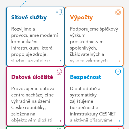
Síťové služby
Výpočty
Rozvíjíme a
Podporujeme špičkový
provozujeme moderní
výzkum
komunikační
prostřednictvím
infrastrukturu, která
spolehlivých,
propojuje zdroje,
škálovatelných a
služby i uživatele e-
vysoce výkonných
infrastruktury napříč
výpočetních služeb.
Českou republikou a
Uživatelům
Datová úložiště
Bezpečnost
mezinárodním
poskytujeme jednotné
výzkumným
prostředí pro snadný
Provozujeme datová
Dlouhodobě a
prostorem. Základem
přístup k široké škále
centra nacházející se
systematicky
je vysoce kvalitní,
zdrojů – od výkonných
výhradně na území
zajišťujeme
vysokorychlostní a
HPC clusterů a
České republiky,
bezpečnost e-
nízkolatenční páteřní
cloudových platforem
založená na
infrastruktury CESNET
komunikační síť s
až po specializované
objektovém úložišti
a aktivně přispíváme
rozsáhlým mezinárodní
nástroje pro analýzu
Ceph. Díky
ke zvyšování