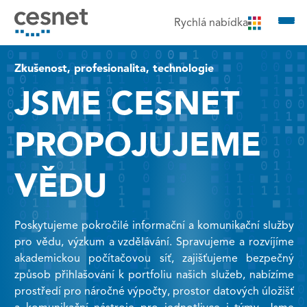
čit na obsah
Rychlá nabídka
Zkušenost, profesionalita, technologie
JSME CESNET
PROPOJUJEME
VĚDU
Poskytujeme pokročilé informační a komunikační služby
pro vědu, výzkum a vzdělávání. Spravujeme a rozvíjíme
akademickou počítačovou síť, zajišťujeme bezpečný
způsob přihlašování k portfoliu našich služeb, nabízíme
prostředí pro náročné výpočty, prostor datových úložišť