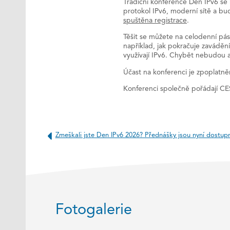
Tradiční konference Den IPv6 se 
protokol IPv6, moderní sítě a bu
spuštěna registrace
.
Těšit se můžete na celodenní pá
například, jak pokračuje zaváděn
využívají IPv6. Chybět nebudou an
Účast na konferenci je zpoplatn
Konferenci společně pořádají C
Zmeškali jste Den IPv6 2026? Přednášky jsou nyní dostupn
Fotogalerie