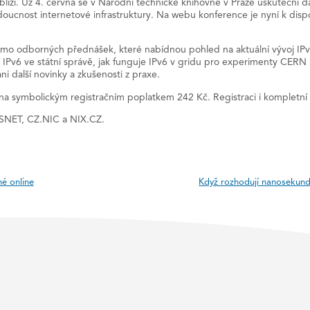
blíží. Už 4. června se v Národní technické knihovně v Praze uskuteční d
doucnost internetové infrastruktury. Na webu konference je nyní k dis
smo odborných přednášek, které nabídnou pohled na aktuální vývoj IPv6
í IPv6 ve státní správě, jak funguje IPv6 v gridu pro experimenty CER
i další novinky a zkušenosti z praxe.
ěna symbolickým registračním poplatkem 242 Kč. Registraci i kompletn
ESNET, CZ.NIC a NIX.CZ.
é online
Když rozhodují nanosekund