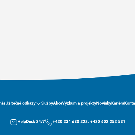
nás
Užitečné odkazy
Služby
Akce
Výzkum a projekty
Novinky
Kariéra
Konta
HelpDesk 24/7
+420 234 680 222, +420 602 252 531