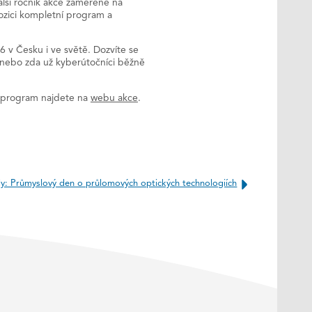
alší ročník akce zaměřené na
pozici kompletní program a
 v Česku i ve světě. Dozvíte se
N nebo zda už kyberútočníci běžně
í program najdete na
webu akce
.
y: Průmyslový den o průlomových optických technologiích