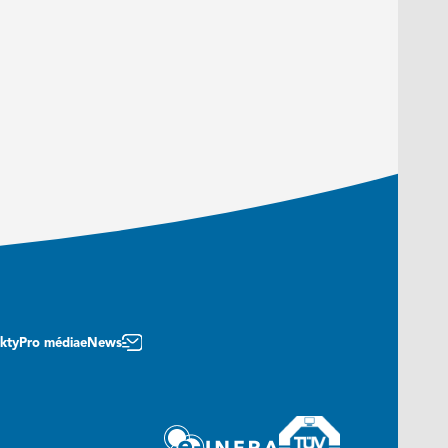
kty
Pro média
eNews