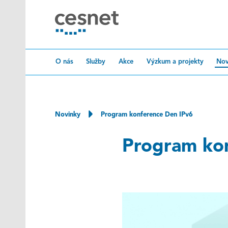
Přeskočit na obsah
O nás
Služby
Akce
Výzkum a projekty
Nov
Novinky
Program konference Den IPv6
Program ko