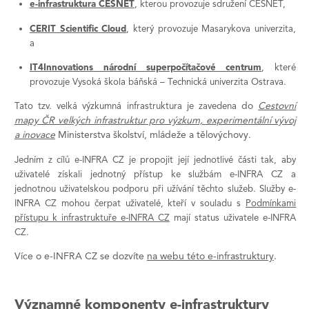
e-infrastruktura
CESNET
, kterou provozuje
sdružení
CESNET,
CERIT Scientific Cloud
, který provozuje Masarykova univerzita,
a
IT4Innovations národní superpočítačové centrum
, které
provozuje Vysoká škola báňská – Technická univerzita Ostrava.
do
Cestovní
Tato
tzv. velká výzkumná infrastruktura
je zavedena
mapy ČR velkých infrastruktur pro výzkum, experimentální vývoj
a inovace
Ministerstva školství, mládeže a tělovýchovy
.
Jedním z cílů e-INFRA CZ je propojit její jednotlivé části tak, aby
uživatelé získali jednotný přístup ke službám e-INFRA CZ a
jednotnou uživatelskou podporu při užívání těchto služeb. Služby e-
INFRA CZ mohou čerpat uživatelé, kteří v souladu s
Podmínkami
přístupu k infrastruktuře e-INFRA CZ
mají status uživatele e-INFRA
CZ.
Více o e-INFRA CZ se dozvíte
na webu této e-infrastruktury
.
Významné komponenty e-infrastruktury