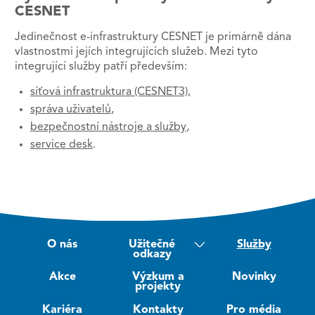
CESNET
Jedinečnost e-infrastruktury CESNET je primárně dána
vlastnostmi jejích integrujících služeb. Mezi tyto
integrující služby patří především:
síťová infrastruktura (CESNET3)
,
správa uživatelů
,
bezpečnostní nástroje a služby
,
service desk
.
O nás
Užitečné
Služby
odkazy
Akce
Výzkum a
Novinky
projekty
Kariéra
Kontakty
Pro média