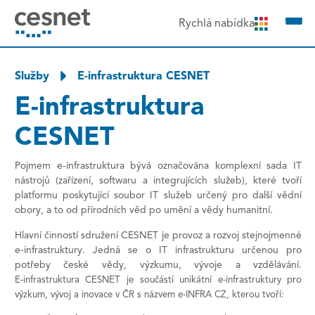
čit na obsah
Rychlá nabídka
Služby
E-infrastruktura CESNET
E-infrastruktura
CESNET
Pojmem e-infrastruktura bývá označována komplexní sada IT
nástrojů (zařízení, softwaru a
integrujících
služeb),
kter
é
tvoří
platformu poskytující
soubor IT služeb určený pro další vědní
obory
, a to
od přírodních věd po
umění a vědy
humanitní
.
Hlavní činností
sdružení CESNET je
provoz a
rozvoj stejnojmenné
e-infrastruktury. Jedná se o
IT infrastruktur
u určenou pro
potřeby české vědy, výzkumu, vývoje a vzdělávání.
E‑infrastruktura CESNET je součástí unikátní e-infrastruktury pro
výzkum, vývoj a inovace v ČR s názvem e-INFRA CZ, kterou tvoří: