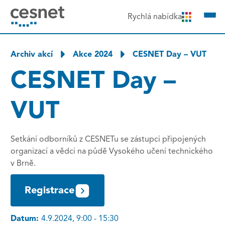
čit na obsah
Rychlá nabídka
Archiv akcí
Akce 2024
CESNET Day – VUT
CESNET Day –
VUT
Setkání odborníků z CESNETu se zástupci připojených
organizací a vědci na půdě Vysokého učení technického
v Brně.
Registrace
Datum:
4.9.2024, 9:00 - 15:30