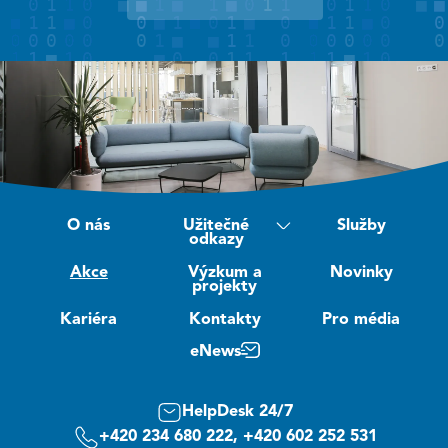
O nás
Užitečné
Služby
odkazy
Akce
Výzkum a
Novinky
projekty
Kariéra
Kontakty
Pro média
eNews
HelpDesk 24/7
+420 234 680 222, +420 602 252 531