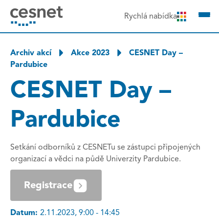
čit na obsah
Rychlá nabídka
Archiv akcí
Akce 2023
CESNET Day –
Pardubice
CESNET Day –
Pardubice
Setkání odborníků z CESNETu se zástupci připojených
organizací a vědci na půdě Univerzity Pardubice.
Registrace
Datum:
2.11.2023, 9:00 - 14:45