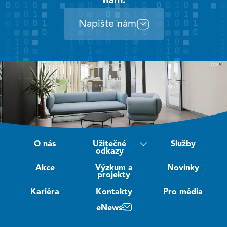
nám.
Napište nám
O nás
Užitečné
Služby
odkazy
Akce
Výzkum a
Novinky
projekty
Kariéra
Kontakty
Pro média
eNews