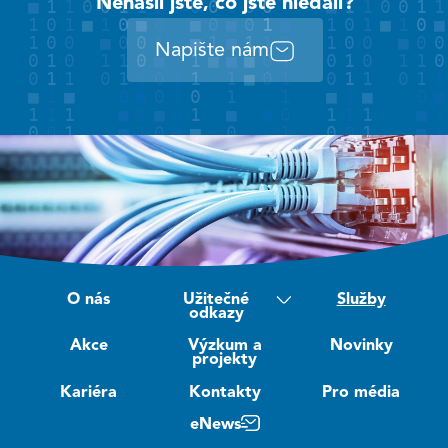
Nenašli jste, co jste hledali?
Napište nám
O nás
Užitečné
Služby
odkazy
Akce
Výzkum a
Novinky
projekty
Kariéra
Kontakty
Pro média
eNews