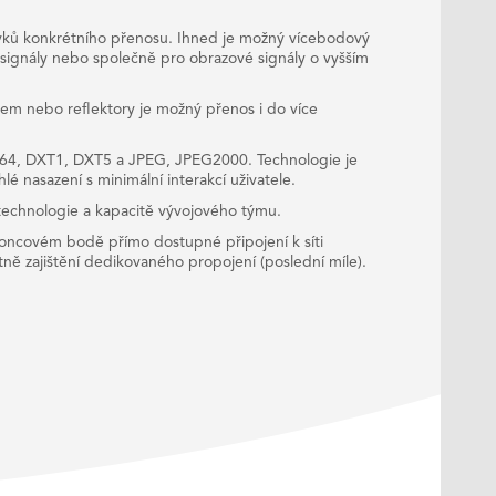
davků konkrétního přenosu. Ihned je možný vícebodový
 signály nebo společně pro obrazové signály o vyšším
em nebo reflektory je možný přenos i do více
264, DXT1, DXT5 a JPEG, JPEG2000. Technologie je
lé nasazení s minimální interakcí uživatele.
 technologie a kapacitě vývojového týmu.
 v koncovém bodě přímo dostupné připojení k síti
etně zajištění dedikovaného propojení (poslední míle).