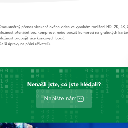
Obousměrný přenos vícekanálového videa ve vysokém rozlišení HD, 2K, 4K, 8
Možnost přenášet bez komprese, nebo použít kompresi na grafických kartá
Možnost propojit více koncových bodů.
Další úpravy na přání uživatelů.
Nenašli jste, co jste hledali?
Napište nám