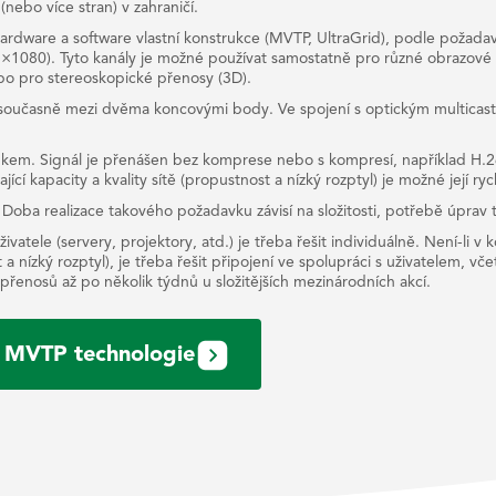
nebo více stran) v zahraničí.
 hardware a software vlastní konstrukce (MVTP, UltraGrid), podle poža
8×1080). Tyto kanály je možné používat samostatně pro různé obrazové
bo pro stereoskopické přenosy (3D).
současně mezi dvěma koncovými body. Ve spojení s optickým multicast
kem. Signál je přenášen bez komprese nebo s kompresí, například H.
í kapacity a kvality sítě (propustnost a nízký rozptyl) je možné její rych
 Doba realizace takového požadavku závisí na složitosti, potřebě úprav
ivatele (servery, projektory, atd.) je třeba řešit individuálně. Není-li
 nízký rozptyl), je třeba řešit připojení ve spolupráci s uživatelem, vč
řenosů až po několik týdnů u složitějších mezinárodních akcí.
MVTP technologie