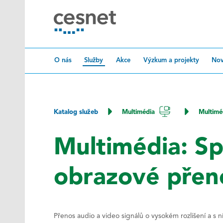
Přeskočit na obsah
O nás
Služby
Akce
Výzkum a projekty
Nov
Katalog služeb
Multimédia
Multiméd
Multimédia: Sp
obrazové přen
Přenos audio a video signálů o vysokém rozlišení a s