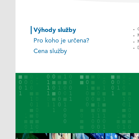
Výhody služby
Pro koho je určena?
Cena služby