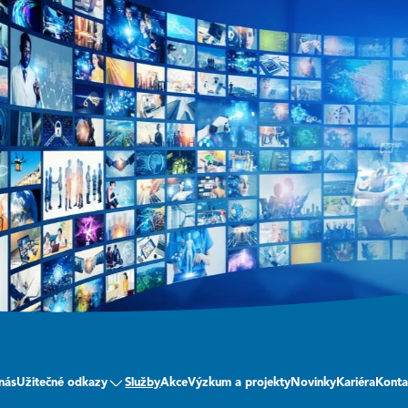
nás
Užitečné odkazy
Služby
Akce
Výzkum a projekty
Novinky
Kariéra
Konta