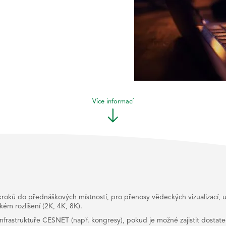
Více informací
ákroků do přednáškových místností, pro přenosy vědeckých vizualizací,
ém rozlišení (2K, 4K, 8K).
infrastruktuře CESNET (např. kongresy), pokud je možné zajistit dostateč