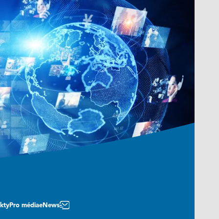
kty
Pro média
eNews