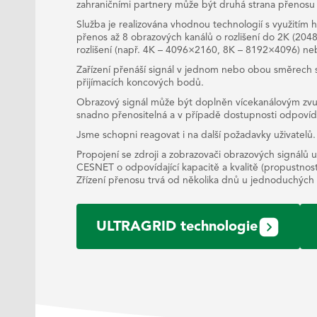
zahraničními partnery může být druhá strana přenosu (
Služba je realizována vhodnou technologií s využitím
přenos až 8 obrazových kanálů o rozlišení do 2K (204
rozlišení (např. 4K – 4096×2160, 8K – 8192×4096) ne
Zařízení přenáší signál v jednom nebo obou směrech 
přijímacích koncových bodů.
Obrazový signál může být doplněn vícekanálovým zvu
snadno přenositelná a v případě dostupnosti odpovídajíc
Jsme schopni reagovat i na další požadavky uživatelů.
Propojení se zdroji a zobrazovači obrazových signálů už
CESNET o odpovídající kapacitě a kvalitě (propustnost a
Zřízení přenosu trvá od několika dnů u jednoduchých p
ULTRAGRID technologie