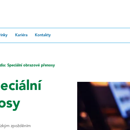
inky
Kariéra
Kontakty
ia: Speciální obrazové přenosy
eciální
osy
 nízkým zpožděním