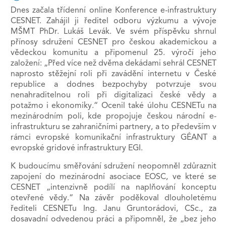
Dnes začala třídenní online Konference e-infrastruktury
CESNET. Zahájil ji ředitel odboru výzkumu a vývoje
MŠMT PhDr. Lukáš Levák. Ve svém příspěvku shrnul
přínosy sdružení CESNET pro českou akademickou a
vědeckou komunitu a připomenul 25. výročí jeho
založení: „Před více než dvěma dekádami sehrál CESNET
naprosto stěžejní roli při zavádění internetu v České
republice a dodnes bezpochyby potvrzuje svou
nenahraditelnou roli při digitalizaci české vědy a
potažmo i ekonomiky.“ Ocenil také úlohu CESNETu na
mezinárodním poli, kde propojuje českou národní e-
infrastrukturu se zahraničními partnery, a to především v
rámci evropské komunikační infrastruktury GÉANT a
evropské gridové infrastruktury EGI.
K budoucímu směřování sdružení neopomněl zdůraznit
zapojení do mezinárodní asociace EOSC, ve které se
CESNET „intenzivně podílí na naplňování konceptu
otevřené vědy.“ Na závěr poděkoval dlouholetému
řediteli CESNETu Ing. Janu Gruntorádovi, CSc., za
dosavadní odvedenou práci a připomněl, že „bez jeho