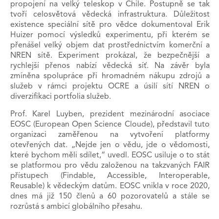
propojení na velký teleskop v Chile. Postupně se tak
tvoří celosvětová vědecká infrastruktura. Důležitost
existence speciální sítě pro vědce dokumentoval Erik
Huizer pomocí výsledků experimentu, při kterém se
přenášel velký objem dat prostřednictvím komerční a
NREN sítě. Experiment prokázal, že bezpečnější a
rychlejší přenos nabízí vědecká síť. Na závěr byla
zmíněna spolupráce při hromadném nákupu zdrojů a
služeb v rámci projektu OCRE a úsilí sítí NREN o
diverzifikaci portfolia služeb.
Prof. Karel Luyben, prezident mezinárodní asociace
EOSC (European Open Science Cloude), představil tuto
organizaci zaměřenou na vytvoření platformy
otevřených dat. „Nejde jen o vědu, jde o vědomosti,
které bychom měli sdílet,“ uvedl. EOSC usiluje o to stát
se platformou pro vědu založenou na takzvaných FAIR
přístupech (Findable, Accessible, Interoperable,
Reusable) k vědeckým datům. EOSC vnikla v roce 2020,
dnes má již 150 členů a 60 pozorovatelů a stále se
rozrůstá s ambicí globálního přesahu.