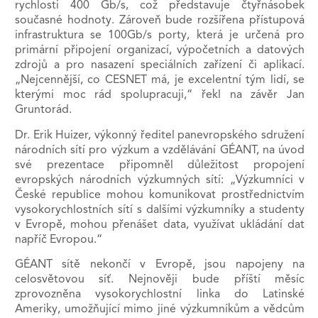
rychlosti 400 Gb/s, což představuje čtyřnásobek
současné hodnoty. Zároveň bude rozšířena přístupová
infrastruktura se 100Gb/s porty, která je určená pro
primární připojení organizací, výpočetních a datových
zdrojů a pro nasazení speciálních zařízení či aplikací.
„Nejcennější, co CESNET má, je excelentní tým lidí, se
kterými moc rád spolupracuji,“ řekl na závěr Jan
Gruntorád.
Dr. Erik Huizer, výkonný ředitel panevropského sdružení
národních sítí pro výzkum a vzdělávání GÉANT, na úvod
své prezentace připomněl důležitost propojení
evropských národních výzkumných sítí: „Výzkumníci v
České republice mohou komunikovat prostřednictvím
vysokorychlostních sítí s dalšími výzkumníky a studenty
v Evropě, mohou přenášet data, využívat ukládání dat
napříč Evropou.“
GÉANT sítě nekončí v Evropě, jsou napojeny na
celosvětovou síť. Nejnověji bude příští měsíc
zprovozněna vysokorychlostní linka do Latinské
Ameriky, umožňující mimo jiné výzkumníkům a vědcům