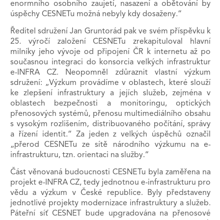
enormního osobního zaujetí, nasazení a obětování by
úspěchy CESNETu možná nebyly kdy dosaženy.“
Ředitel sdružení Jan Gruntorád pak ve svém příspěvku k
25. výročí založení CESNETu zrekapituloval hlavní
milníky jeho vývoje od připojení ČR k internetu až po
současnou integraci do konsorcia velkých infrastruktur
e-INFRA CZ. Neopomněl zdůraznit vlastní výzkum
sdružení: „Výzkum provádíme v oblastech, které slouží
ke zlepšení infrastruktury a jejích služeb, zejména v
oblastech bezpečnosti a monitoringu, optických
přenosových systémů, přenosu multimediálního obsahu
s vysokým rozlišením, distribuovaného počítání, správy
a řízení identit.“ Za jeden z velkých úspěchů označil
„přerod CESNETu ze sítě národního výzkumu na e-
infrastrukturu, tzn. orientaci na služby.“
Část věnovaná budoucnosti CESNETu byla zaměřena na
projekt e-INFRA CZ, tedy jednotnou e-infrastrukturu pro
vědu a výzkum v České republice. Byly představeny
jednotlivé projekty modernizace infrastruktury a služeb.
Páteřní síť CESNET bude upgradována na přenosové