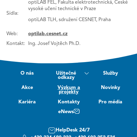
optiLAB FEL, Fakulta elektrotechnická, České
vysoké učení technické v Praze
Sídla:
optiLAB TLH, sdružení CESNET, Praha
Web:
optilab.cesnet.cz
Kontakt:
Ing. Josef Vojtěch Ph.D.
O nás
Užitečné
Služby
odkazy
Akce
Výzkum a
Novinky
projekty
Kariéra
Kontakty
Pro média
eNews
HelpDesk 24/7