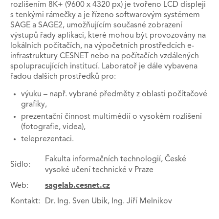
rozlišením 8K+ (9600 x 4320 px) je tvořeno LCD displeji
s tenkými rámečky a je řízeno softwarovým systémem
SAGE a SAGE2, umožňujícím současné zobrazení
výstupů řady aplikací, které mohou být provozovány na
lokálních počítačích, na výpočetních prostředcích e-
infrastruktury CESNET nebo na počítačích vzdálených
spolupracujících institucí. Laboratoř je dále vybavena
řadou dalších prostředků pro:
výuku – např. vybrané předměty z oblasti počítačové
grafiky,
prezentační činnost multimédií o vysokém rozlišení
(fotografie, videa),
teleprezentaci.
Fakulta informačních technologií, České
Sídlo:
vysoké učení technické v Praze
Web:
sagelab.cesnet.cz
Kontakt:
Dr. Ing. Sven Ubik, Ing. Jiří Melnikov