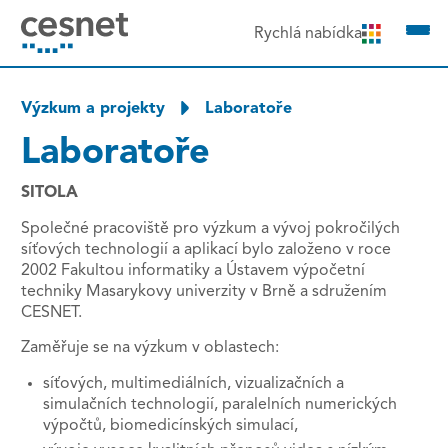
čit na obsah
Rychlá nabídka
Výzkum a projekty
Laboratoře
Laboratoře
SITOLA
Společné pracoviště pro výzkum a vývoj pokročilých
síťových technologií a aplikací bylo založeno v roce
2002 Fakultou informatiky a Ústavem výpočetní
techniky Masarykovy univerzity v Brně a sdružením
CESNET.
Zaměřuje se na výzkum v oblastech:
síťových, multimediálních, vizualizačních a
simulačních technologií, paralelních numerických
výpočtů, biomedicínských simulací,