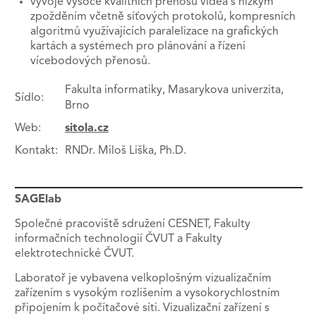
vývoje vysoce kvalitních přenosů videa s nízkým
zpožděním včetně síťových protokolů, kompresních
algoritmů využívajících paralelizace na grafických
kartách a systémech pro plánování a řízení
vícebodových přenosů.
Fakulta informatiky, Masarykova univerzita,
Sídlo:
Brno
Web:
sitola.cz
Kontakt:
RNDr. Miloš Liška, Ph.D.
SAGElab
Společné pracoviště sdružení CESNET, Fakulty
informačních technologií ČVUT a Fakulty
elektrotechnické ČVUT.
Laboratoř je vybavena velkoplošným vizualizačním
zařízením s vysokým rozlišením a vysokorychlostním
připojením k počítačové síti. Vizualizační zařízení s