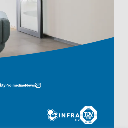
kty
Pro média
eNews