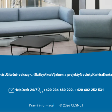
nás
Užitečné odkazy
Služby
Akce
Výzkum a projekty
Novinky
Kariéra
Konta
HelpDesk 24/7
+420 234 680 222, +420 602 252 531
Právní informace
© 2026 CESNET