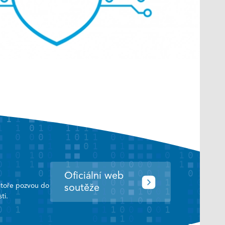
Oficiální web
ratoře pozvou do
soutěže
ti.