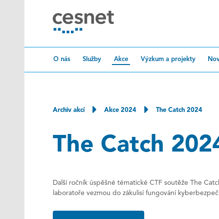
Přeskočit na obsah
O nás
Služby
Akce
Výzkum a projekty
Nov
Archiv akcí
Akce 2024
The Catch 2024
The Catch 202
Další ročník úspěšné tématické CTF soutěže The Catch
laboratoře vezmou do zákulisí fungování kyberbezpeč