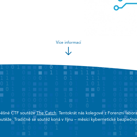
Více informací
úspěšné CTF soutěže
The Catch
. Tentokrát nás kolegové z Forenzní labo
utěže. Tradičně se soutěž koná v říjnu – měsíci kybernetické bezpečnos