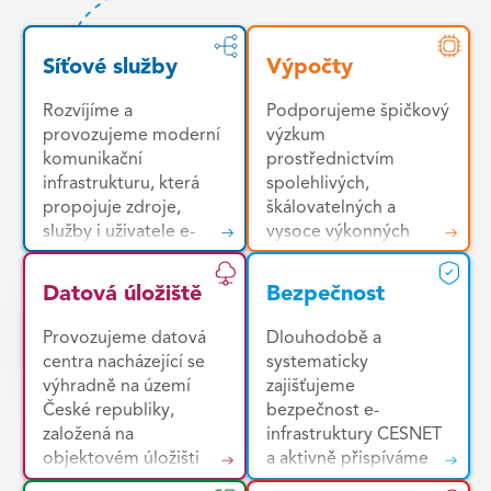
Síťové služby
Výpočty
Rozvíjíme a
Podporujeme špičkový
provozujeme moderní
výzkum
komunikační
prostřednictvím
infrastrukturu, která
spolehlivých,
propojuje zdroje,
škálovatelných a
služby i uživatele e-
vysoce výkonných
infrastruktury napříč
výpočetních služeb.
Českou republikou a
Uživatelům
Datová úložiště
Bezpečnost
mezinárodním
poskytujeme jednotné
výzkumným
prostředí pro snadný
Provozujeme datová
Dlouhodobě a
prostorem. Základem
přístup k široké škále
centra nacházející se
systematicky
je vysoce kvalitní,
zdrojů – od výkonných
výhradně na území
zajišťujeme
vysokorychlostní a
HPC clusterů a
České republiky,
bezpečnost e-
nízkolatenční páteřní
cloudových platforem
založená na
infrastruktury CESNET
komunikační síť s
až po specializované
objektovém úložišti
a aktivně přispíváme
rozsáhlým mezinárodní
nástroje pro analýzu
Ceph. Díky
ke zvyšování