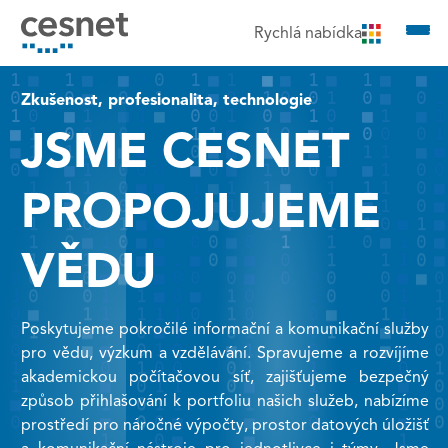
čit na obsah
Rychlá nabídka
Zkušenost, profesionalita, technologie
JSME CESNET
PROPOJUJEME
VĚDU
Poskytujeme pokročilé informační a komunikační služby
pro vědu, výzkum a vzdělávání. Spravujeme a rozvíjíme
akademickou počítačovou síť, zajišťujeme bezpečný
způsob přihlašování k portfoliu našich služeb, nabízíme
prostředí pro náročné výpočty, prostor datových úložišť