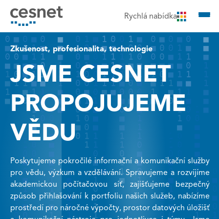
čit na obsah
Rychlá nabídka
Zkušenost, profesionalita, technologie
JSME CESNET
PROPOJUJEME
VĚDU
Poskytujeme pokročilé informační a komunikační služby
pro vědu, výzkum a vzdělávání. Spravujeme a rozvíjíme
akademickou počítačovou síť, zajišťujeme bezpečný
způsob přihlašování k portfoliu našich služeb, nabízíme
prostředí pro náročné výpočty, prostor datových úložišť