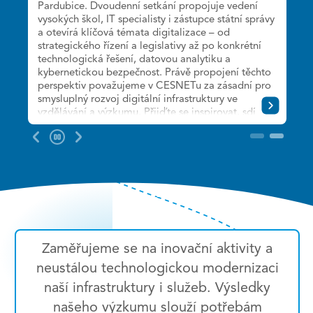
Pardubice. Dvoudenní setkání propojuje vedení
připomínáme 30 let od založení sdružení, vás
vysokých škol, IT specialisty i zástupce státní správy
zveme na dvoudenní setkání věnované
a otevírá klíčová témata digitalizace – od
technologiím, službám a výzkumu, které pomáhají
strategického řízení a legislativy až po konkrétní
rozvíjet českou vědu, výzkum a vzdělávání.
technologická řešení, datovou analytiku a
Detailní program ladíme. Registrace jsou již
kybernetickou bezpečnost. Právě propojení těchto
spuštěny.
perspektiv považujeme v CESNETu za zásadní pro
smysluplný rozvoj digitální infrastruktury ve
Těšíme se na společné setkání 30. září a 1. října
vzdělávání a výzkumu. Přijďte se inspirovat, sdílet
2026 v hotelu Diplomat v Praze.
zkušenosti a zapojit se do diskuze o tom, jak
Pozastavit
budou univerzity fungovat v digitální budoucnosti.
2
slider
Program a další informace naleznete
na:
https://www.digitalni-transformace-
univerzit.cz/
Zaměřujeme se na inovační aktivity a
neustálou technologickou modernizaci
naší infrastruktury i služeb. Výsledky
našeho výzkumu slouží potřebám