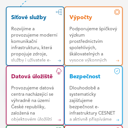
Síťové služby
Výpočty
Rozvíjíme a
Podporujeme špičkový
provozujeme moderní
výzkum
komunikační
prostřednictvím
infrastrukturu, která
spolehlivých,
propojuje zdroje,
škálovatelných a
služby i uživatele e-
vysoce výkonných
infrastruktury napříč
výpočetních služeb.
Českou republikou a
Uživatelům
Datová úložiště
Bezpečnost
mezinárodním
poskytujeme jednotné
výzkumným
prostředí pro snadný
Provozujeme datová
Dlouhodobě a
prostorem. Základem
přístup k široké škále
centra nacházející se
systematicky
je vysoce kvalitní,
zdrojů – od výkonných
výhradně na území
zajišťujeme
vysokorychlostní a
HPC clusterů a
České republiky,
bezpečnost e-
nízkolatenční páteřní
cloudových platforem
založená na
infrastruktury CESNET
komunikační síť s
až po specializované
objektovém úložišti
a aktivně přispíváme
rozsáhlým mezinárodní
nástroje pro analýzu
Ceph. Díky
ke zvyšování