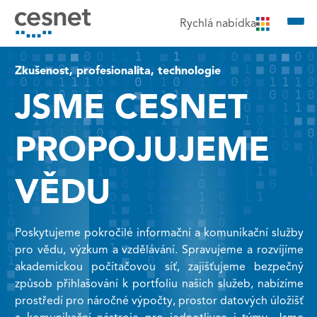
čit na obsah
Rychlá nabídka
Zkušenost, profesionalita, technologie
JSME CESNET
PROPOJUJEME
VĚDU
Poskytujeme pokročilé informační a komunikační služby
pro vědu, výzkum a vzdělávání. Spravujeme a rozvíjíme
akademickou počítačovou síť, zajišťujeme bezpečný
způsob přihlašování k portfoliu našich služeb, nabízíme
prostředí pro náročné výpočty, prostor datových úložišť