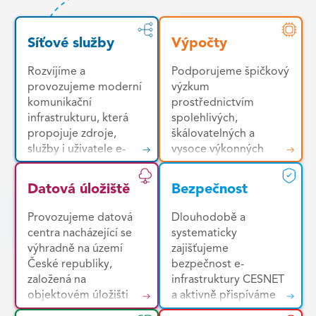
Síťové služby
Výpočty
Rozvíjíme a
Podporujeme špičkový
provozujeme moderní
výzkum
komunikační
prostřednictvím
infrastrukturu, která
spolehlivých,
propojuje zdroje,
škálovatelných a
služby i uživatele e-
vysoce výkonných
infrastruktury napříč
výpočetních služeb.
Českou republikou a
Uživatelům
Datová úložiště
Bezpečnost
mezinárodním
poskytujeme jednotné
výzkumným
prostředí pro snadný
Provozujeme datová
Dlouhodobě a
prostorem. Základem
přístup k široké škále
centra nacházející se
systematicky
je vysoce kvalitní,
zdrojů – od výkonných
výhradně na území
zajišťujeme
vysokorychlostní a
HPC clusterů a
České republiky,
bezpečnost e-
nízkolatenční páteřní
cloudových platforem
založená na
infrastruktury CESNET
komunikační síť s
až po specializované
objektovém úložišti
a aktivně přispíváme
rozsáhlým mezinárodní
nástroje pro analýzu
Ceph. Díky
ke zvyšování