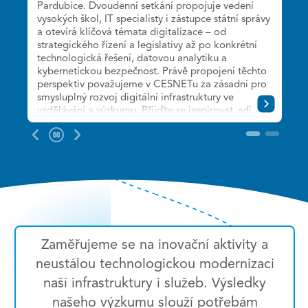
Pardubice. Dvoudenní setkání propojuje vedení
připomínáme 30 let od založení sdružení, vás
vysokých škol, IT specialisty i zástupce státní správy
zveme na dvoudenní setkání věnované
a otevírá klíčová témata digitalizace – od
technologiím, službám a výzkumu, které pomáhají
strategického řízení a legislativy až po konkrétní
rozvíjet českou vědu, výzkum a vzdělávání.
technologická řešení, datovou analytiku a
Detailní program ladíme. Registrace jsou již
kybernetickou bezpečnost. Právě propojení těchto
spuštěny.
perspektiv považujeme v CESNETu za zásadní pro
smysluplný rozvoj digitální infrastruktury ve
Těšíme se na společné setkání 30. září a 1. října
vzdělávání a výzkumu. Přijďte se inspirovat, sdílet
2026 v hotelu Diplomat v Praze.
zkušenosti a zapojit se do diskuze o tom, jak
Pozastavit
budou univerzity fungovat v digitální budoucnosti.
2
slider
Program a další informace naleznete
na:
https://www.digitalni-transformace-
univerzit.cz/
Zaměřujeme se na inovační aktivity a
neustálou technologickou modernizaci
naší infrastruktury i služeb. Výsledky
našeho výzkumu slouží potřebám