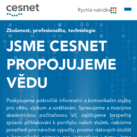
čit na obsah
Rychlá nabídka
Zkušenost, profesionalita, technologie
JSME CESNET
PROPOJUJEME
VĚDU
Poskytujeme pokročilé informační a komunikační služby
pro vědu, výzkum a vzdělávání. Spravujeme a rozvíjíme
akademickou počítačovou síť, zajišťujeme bezpečný
způsob přihlašování k portfoliu našich služeb, nabízíme
prostředí pro náročné výpočty, prostor datových úložišť