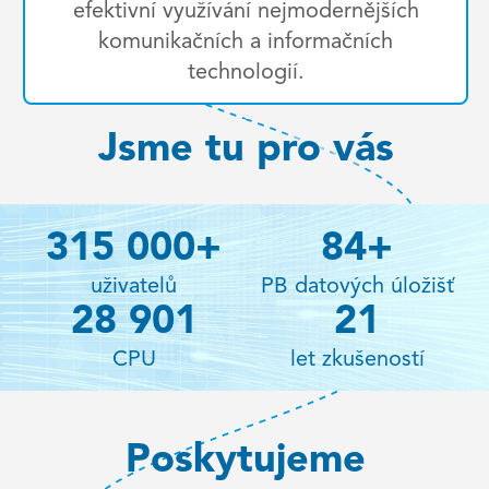
efektivní využívání nejmodernějších
komunikačních a informačních
technologií.
Jsme tu pro vás
450 000
+
120
+
uživatelů
PB datových úložišť
41 288
30
CPU
let zkušeností
Poskytujeme